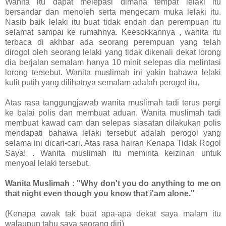
Wanita itu dapat melepasi dimana tempat lelaki itu
bersandar dan menoleh serta mengecam muka lelaki itu.
Nasib baik lelaki itu buat tidak endah dan perempuan itu
selamat sampai ke rumahnya. Keesokkannya , wanita itu
terbaca di akhbar ada seorang perempuan yang telah
dirogol oleh seorang lelaki yang tidak dikenali dekat lorong
dia berjalan semalam hanya 10 minit selepas dia melintasi
lorong tersebut. Wanita muslimah ini yakin bahawa lelaki
kulit putih yang dilihatnya semalam adalah perogol itu.
Atas rasa tanggungjawab wanita muslimah tadi terus pergi
ke balai polis dan membuat aduan. Wanita muslimah tadi
membuat kawad cam dan selepas siasatan dilakukan polis
mendapati bahawa lelaki tersebut adalah perogol yang
selama ini dicari-cari. Atas rasa hairan Kenapa Tidak Rogol
Saya! . Wanita muslimah itu meminta keizinan untuk
menyoal lelaki tersebut.
Wanita Muslimah : "Why don't you do anything to me on
that night even though you know that i'am alone."
(Kenapa awak tak buat apa-apa dekat saya malam itu
walaupun tahu saya seorang diri)